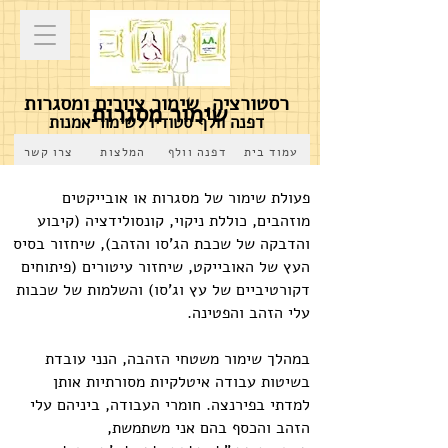
רסטורציה, שימור ציורים ומסגרות
שימור מסגרות
דפנה וולף סטודיו לשימור אמנות
עמוד בית
דפנה וולף
המלצות
צרו קשר
פעולת שימור של מסגרות או אובייקטים
מוזהבים, כוללת ניקוי, קונסולידציה (קיבוע
והדבקה של שכבת הג'סו והזהב), שיחזור בסיס
העץ של האובייקט, שיחזור עיטורים (פיתוחים
דקורטיביים של עץ וג'סו) והשלמות של שכבות
עלי הזהב והפטינה.
במהלך שימור משטחי הזהבה, הנני עובדת
בשיטות עבודה איטלקיות מסורתיות אותן
למדתי בפירנצה. חומרי העבודה, ביניהם עלי
הזהב והכסף בהם אני משתמשת,