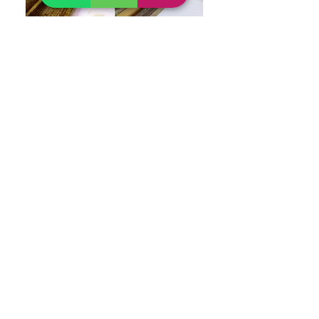
שימור מסגרות - מהלך שימור המסגרת
יצירת
קשר
דפנה וולף
סטודיו לשימור אמנות
רסטורציה, שימור ושיחזור ציורים
ומסגרות
ייעוץ וליווי בניהול ותחזוק אוספי
אמנות
טלפון
054-4448816