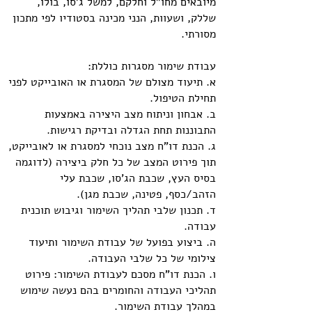
מיובאים מחו"ל וחלקם, למשל ג'סו, בולו,
שללק, ושעוות, הנני מכינה בסטודיו לפי מתכון
מסורתי.
עבודת שימור מסגרות כוללת:
א. תיעוד מצולם של המסגרת או האובייקט לפני
תחילת הטיפול.
ב. אבחון וניתוח מצב היצירה באמצעות
התבוננות תחת הגדלה ובדיקת רגישות.
ג. הכנת דו"ח מצב נוכחי למסגרת או לאובייקט,
תוך פירוט המצב של כל חלק ביצירה (לדוגמה
בסיס העץ, שכבת הג'סו, שכבת עלי
הזהב/כסף, פטינה, שכבת מגן).
ד. תכנון שלבי תהליך השימור וגיבוש תוכנית
עבודה.
ה. ביצוע בפועל של עבודת השימור ותיעוד
צילומי של כל שלבי העבודה.
ו. הכנת דו"ח מסכם לעבודת השימור: פירוט
תהליכי העבודה והחומרים בהם נעשה שימוש
במהלך עבודת השימור.